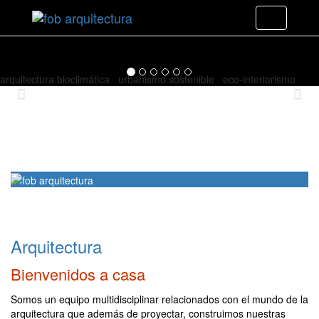
=
Toggle
navigation
Ubiko arquitectura
arquitectura bioclimática urbanismo sostenible eco-interiorismo
Previous
Nex
Arquitectura
Bienvenidos a casa
Somos un equipo multidisciplinar relacionados con el mundo de la
arquitectura que además de proyectar, construimos nuestras