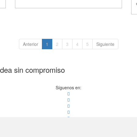
(current)
(current)
(current)
(current)
(current)
Anterior
1
2
3
4
5
Siguiente
idea sin compromiso
Síguenos en: