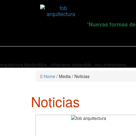
"
Nuevas formas de
arquitectura bioclimática urbanismo sostenible eco-interiorismo
Home
/ Media / Noticias
Noticias