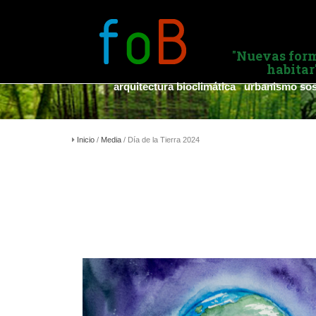
"
Nuevas for
habitar
arquitectura bioclimática urbanismo sos
Inicio
/
Media
/ Día de la Tierra 2024