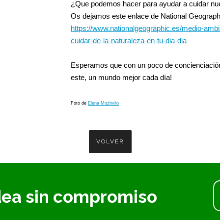
¿Que podemos hacer para ayudar a cuidar nue
Os dejamos este enlace de National Geograph
https://www.nationalgeographic.es/medio-ambi
cuidar-de-la-naturaleza-en-tu-dia-dia
Esperamos que con un poco de concienciación
este, un mundo mejor cada día!
Foto de
Elena Mozhvilo
VOLVER
dea sin compromiso