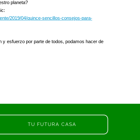
stro planeta?
ic:
ente/2019/04/quince-sencillos-consejos-para-
 y esfuerzo por parte de todos, podamos hacer de
TU FUTURA CASA