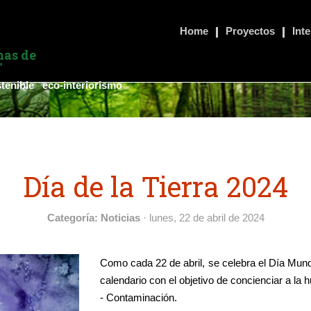
Home
Proyectos
Int
mas de
"
tenible eco-interiorismo
Día de la Tierra 2024
Categoría: Noticias
· lunes, 22 de abril de 2024
Como cada 22 de abril, se celebra el Día Mund
calendario con el objetivo de concienciar a la
- Contaminación.